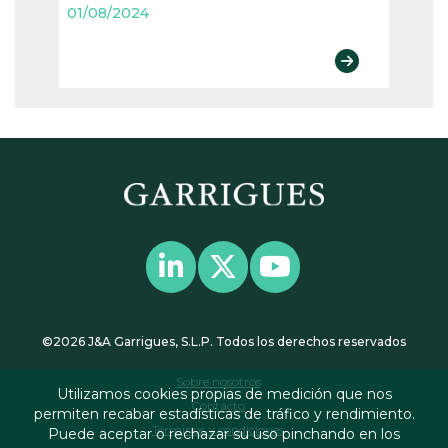
01/08/2024
©2026 J&A Garrigues, S.L.P. Todos los derechos reservados
Sobre nosotros
Utilizamos cookies propias de medición que nos
Contacto
permiten recabar estadísticas de tráfico y rendimiento.
Términos y condiciones
Puede aceptar o rechazar su uso pinchando en los