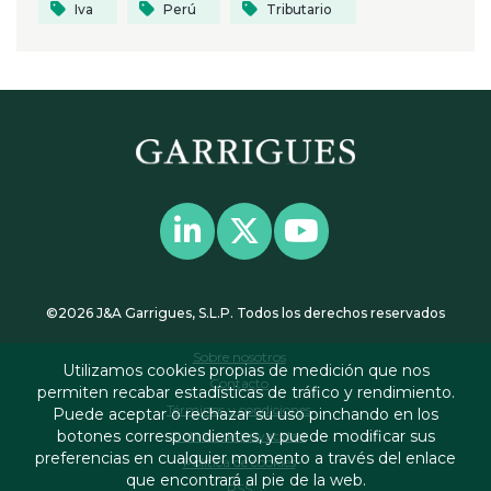
Iva
Perú
Tributario
©2026 J&A Garrigues, S.L.P. Todos los derechos reservados
Sobre nosotros
Utilizamos cookies propias de medición que nos
Contacto
permiten recabar estadísticas de tráfico y rendimiento.
Términos y condiciones
Puede aceptar o rechazar su uso pinchando en los
botones correspondientes, y puede modificar sus
Política de privacidad
preferencias en cualquier momento a través del enlace
Política de cookies
que encontrará al pie de la web.
RSS