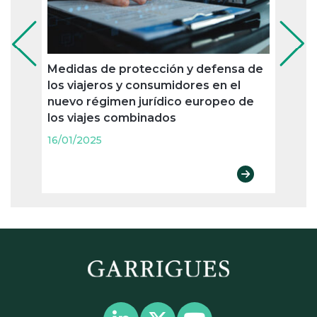
Medidas de protección y defensa de
Las 
los viajeros y consumidores en el
priva
nuevo régimen jurídico europeo de
para 
los viajes combinados
16/01
16/01/2025