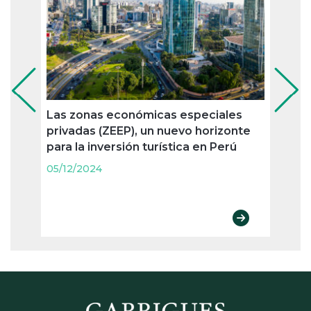
Las zonas económicas especiales
Lo qu
privadas (ZEEP), un nuevo horizonte
sect
para la inversión turística en Perú
saber
inver
05/12/2024
Españ
05/12