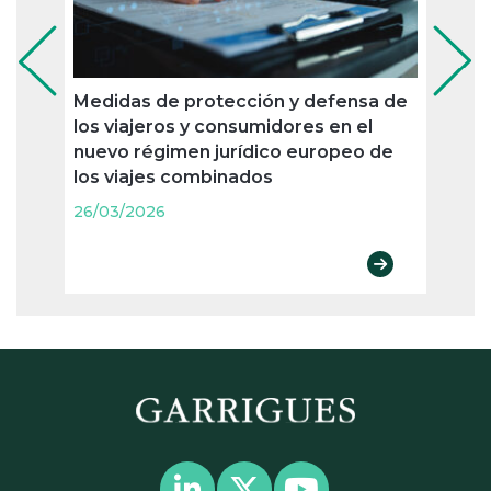
Medidas de protección y defensa de
Las 
los viajeros y consumidores en el
priva
nuevo régimen jurídico europeo de
para 
los viajes combinados
26/03
26/03/2026