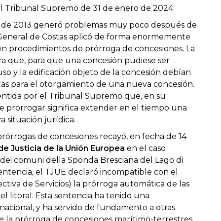
el Tribunal Supremo de 31 de enero de 2024.
ey de 2013 generó problemas muy poco después de
n General de Costas aplicó de forma enormemente
s en procedimientos de prórroga de concesiones. La
era que, para que una concesión pudiese ser
so y la edificación objeto de la concesión debían
stas para el otorgamiento de una nueva concesión.
entida por el Tribunal Supremo que, en su
ue prorrogar significa extender en el tiempo una
 situación jurídica.
prórrogas de concesiones recayó, en fecha de 14
de Justicia de la Unión Europea
en el caso
 dei comuni della Sponda Bresciana del Lago di
sentencia, el TJUE declaró incompatible con el
ectiva de Servicios) la prórroga automática de las
l litoral. Esta sentencia ha tenido una
acional, y ha servido de fundamento a otras
e la prórroga de concesiones marítimo-terrestres,