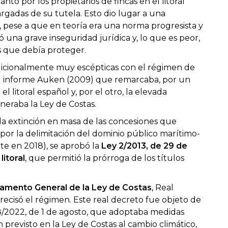
anto por los propietarios de fincas en el litoral
rgadas de su tutela. Esto dio lugar a una
ue, pese a que en teoría era una norma progresista y
 una grave inseguridad jurídica y, lo que es peor,
s que debía proteger.
radicionalmente muy escépticas con el régimen de
 el informe Auken (2009) que remarcaba, por un
el litoral español y, por el otro, la elevada
neraba la Ley de Costas.
la extinción en masa de las concesiones que
por la delimitación del dominio público marítimo-
e en 2018), se aprobó la
Ley 2/2013, de 29 de
litoral
, que permitió la prórroga de los títulos
amento General de la Ley de Costas
, Real
ecisó el régimen. Este real decreto fue objeto de
8/2022, de 1 de agosto, que adoptaba medidas
previsto en la Ley de Costas al cambio climático,