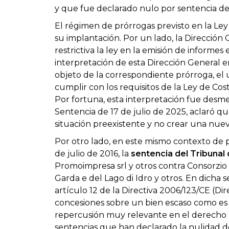
y que fue declarado nulo por sentencia d
El régimen de prórrogas previsto en la L
su implantación. Por un lado, la Direcció
restrictiva la ley en la emisión de informe
interpretación de esta Dirección General 
objeto de la correspondiente prórroga, el u
cumplir con los requisitos de la Ley de Co
Por fortuna, esta interpretación fue desm
Sentencia de 17 de julio de 2025, aclaró q
situación preexistente y no crear una nueva
Por otro lado, en este mismo contexto de 
de julio de 2016, la
sentencia del Tribunal 
Promoimpresa srl y otros contra Consorzio
Garda e del Lago di Idro y otros. En dicha 
artículo 12 de la Directiva 2006/123/CE (Dir
concesiones sobre un bien escaso como es e
repercusión muy relevante en el derecho n
sentencias que han declarado la nulidad d