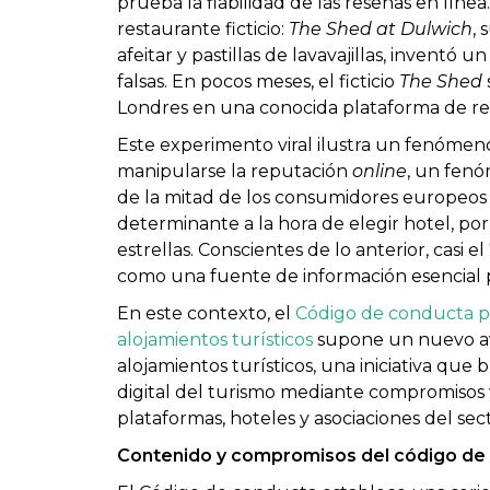
prueba la fiabilidad de las reseñas en líne
restaurante ficticio:
The Shed at Dulwich
,
afeitar y pastillas de lavavajillas, invent
falsas. En pocos meses, el ficticio
The Shed
Londres en una conocida plataforma de re
Este experimento viral ilustra un fenómen
manipularse la reputación
online
, un fenó
de la mitad de los consumidores europeos
determinante a la hora de elegir hotel, por 
estrellas. Conscientes de lo anterior, casi 
como una fuente de información esencial p
En este contexto, el
Código de conducta pa
alojamientos turísticos
supone un nuevo avan
alojamientos turísticos, una iniciativa que
digital del turismo mediante compromisos v
plataformas, hoteles y asociaciones del sect
Contenido y compromisos del código de