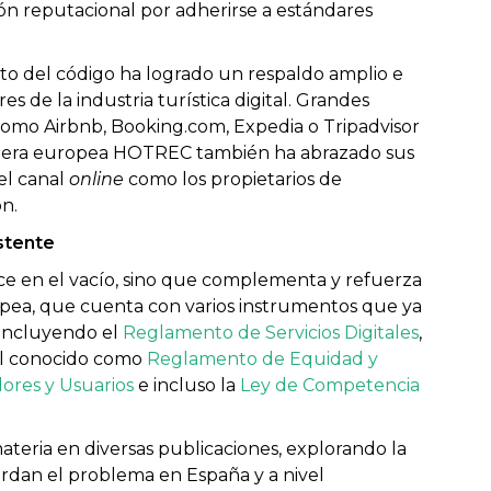
ión reputacional por adherirse a estándares
nto del código ha logrado un respaldo amplio e
es de la industria turística digital. Grandes
 como Airbnb, Booking.com, Expedia o Tripadvisor
otelera europea HOTREC también ha abrazado sus
el canal
online
como los propietarios de
n.
stente
ce en el vacío, sino que complementa y refuerza
ropea, que cuenta con varios instrumentos que ya
 incluyendo el
Reglamento de Servicios Digitales
,
el conocido como
Reglamento de Equidad y
ores y Usuarios
e incluso la
Ley de Competencia
teria en diversas publicaciones, explorando la
ordan el problema en España y a nivel