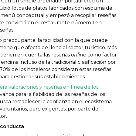
a. Con un simple ordenador portátil creó un
 subió fotos de platos fabricados con espuma de
ó un menú conceptual y empezó a recopilar reseñas
se convirtió en el restaurante número 1 en
señas.
o preocupante: la facilidad con la que puede
meno que afecta de lleno al sector turístico. Más
 tienen en cuenta las reseñas
online
como factor
encima incluso de la tradicional clasificación por
el 70% de los hoteleros consideran estas reseñas
ara gestionar sus establecimientos.
ra valoraciones y reseñas en línea de los
ce para la fiabilidad de las reseñas de los
 busca restablecer la confianza en el ecosistema
oluntarios, pero exigentes, por parte de
or.
 conducta