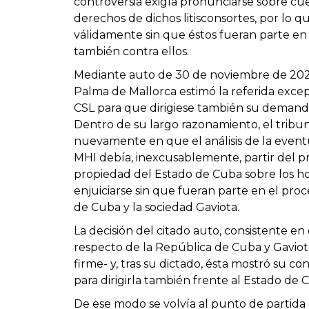
controversia exigía pronunciarse sobre cu
derechos de dichos litisconsortes, por lo 
válidamente sin que éstos fueran parte en 
también contra ellos.
Mediante auto de 30 de noviembre de 2020
Palma de Mallorca estimó la referida excepc
CSL para que dirigiese también su demanda
Dentro de su largo razonamiento, el tribuna
nuevamente en que el análisis de la event
MHI debía, inexcusablemente, partir del prev
propiedad del Estado de Cuba sobre los hot
enjuiciarse sin que fueran parte en el pr
de Cuba y la sociedad Gaviota.
La decisión del citado auto, consistente en d
respecto de la República de Cuba y Gaviota
firme- y, tras su dictado, ésta mostró su
para dirigirla también frente al Estado de 
De ese modo se volvía al punto de partida 