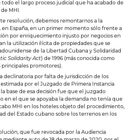
 todo el largo proceso judicial que ha acabado de
s de MHI.
te resolución, debemos remontarnos a la
 en España, en un primer momento sólo frente a
ión por enriquecimiento injusto por negocios en
la utilización ilícita de propiedades que se
tadounidense de la Libertad Cubana y Solidaridad
c Solidarity Act
) de 1996 (más conocida como
s principales promotores).
eclinatoria por falta de jurisdicción de los
e estimada por el Juzgado de Primera Instancia
la base de esa decisión fue que el juzgado
co en el que se apoyaba la demanda no tenía que
a cabo MHI en los hoteles objeto del procedimiento,
edad del Estado cubano sobre los terrenos en los
solución, que fue revocada por la Audiencia
ca mediante auto de 18 de marzo de 2020, por el