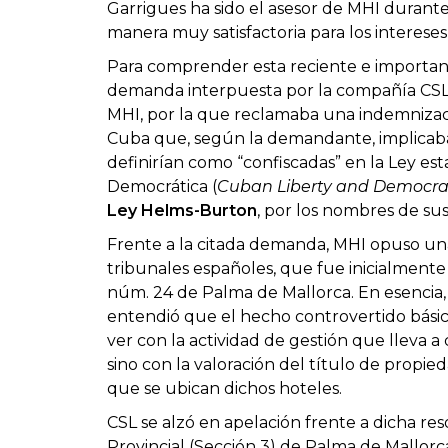
Garrigues ha sido el asesor de MHI durante
manera muy satisfactoria para los interese
Para comprender esta reciente e importan
demanda interpuesta por la compañía CSL
MHI, por la que reclamaba una indemnizac
Cuba que, según la demandante, implicaban 
definirían como “confiscadas” en la Ley es
Democrática (
Cuban Liberty and Democrati
Ley
Helms-Burton
, por los nombres de su
Frente a la citada demanda, MHI opuso una d
tribunales españoles, que fue inicialment
núm. 24 de Palma de Mallorca. En esencia, 
entendió que el hecho controvertido bási
ver con la actividad de gestión que lleva 
sino con la valoración del título de propi
que se ubican dichos hoteles.
CSL se alzó en apelación frente a dicha re
Provincial (Sección 3) de Palma de Mallor