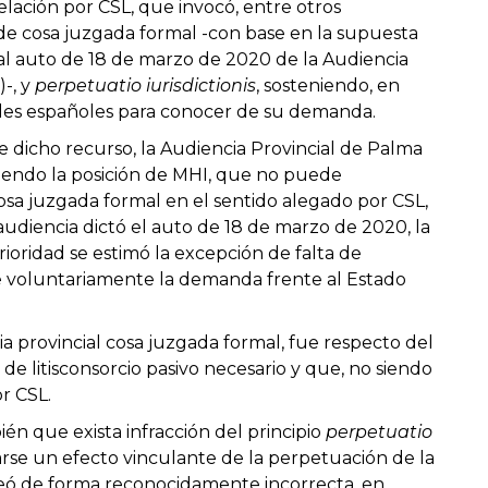
lación por CSL, que invocó, entre otros
s de cosa juzgada formal -con base en la supuesta
 al auto de 18 de marzo de 2020 de la Audiencia
)-, y
perpetuatio iurisdictionis
, sosteniendo, en
nales españoles para conocer de su demanda.
e dicho recurso, la Audiencia Provincial de Palma
giendo la posición de MHI, que no puede
sa juzgada formal en el sentido alegado por CSL,
udiencia dictó el auto de 18 de marzo de 2020, la
oridad se estimó la excepción de falta de
se voluntariamente la demanda frente al Estado
ia provincial cosa juzgada formal, fue respecto del
 de litisconsorcio pasivo necesario y que, no siendo
r CSL.
én que exista infracción del principio
perpetuatio
arse un efecto vinculante de la perpetuación de la
eó de forma reconocidamente incorrecta, en