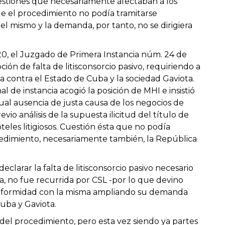
estiones que necesariamente afectaban a los
que el procedimiento no podía tramitarse
el mismo y la demanda, por tanto, no se dirigiera
, el Juzgado de Primera Instancia núm. 24 de
ión de falta de litisconsorcio pasivo, requiriendo a
 contra el Estado de Cuba y la sociedad Gaviota.
l de instancia acogió la posición de MHI e insistió
ual ausencia de justa causa de los negocios de
io análisis de la supuesta ilicitud del título de
eles litigiosos. Cuestión ésta que no podía
ocedimiento, necesariamente también, la República
eclarar la falta de litisconsorcio pasivo necesario
, no fue recurrida por CSL -por lo que devino
 conformidad con la misma ampliando su demanda
Cuba y Gaviota.
del procedimiento, pero esta vez siendo ya partes