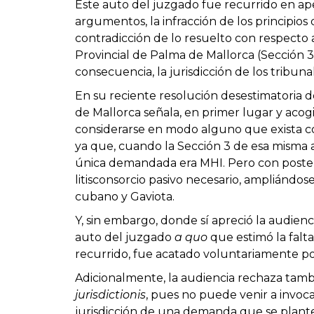
Este auto del juzgado fue recurrido en ape
argumentos, la infracción de los principio
contradicción de lo resuelto con respecto
Provincial de Palma de Mallorca (Sección 3
consecuencia, la jurisdicción de los tribu
En su reciente resolución desestimatoria d
de Mallorca señala, en primer lugar y aco
considerarse en modo alguno que exista co
ya que, cuando la Sección 3 de esa misma a
única demandada era MHI. Pero con posteri
litisconsorcio pasivo necesario, ampliándo
cubano y Gaviota.
Y, sin embargo, donde sí apreció la audienc
auto del juzgado
a quo
que estimó la falta
recurrido, fue acatado voluntariamente po
Adicionalmente, la audiencia rechaza tambi
jurisdictionis
, pues no puede venir a invoc
jurisdicción de una demanda que se plant