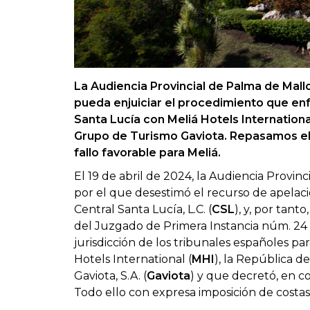
La Audiencia Provincial de Palma de Mall
pueda enjuiciar el procedimiento que en
Santa Lucía con Meliá Hotels Internationa
Grupo de Turismo Gaviota. Repasamos el 
fallo favorable para Meliá.
El 19 de abril de 2024, la Audiencia Provin
por el que desestimó el recurso de apela
Central Santa Lucía, L.C. (
CSL
), y, por tan
del Juzgado de Primera Instancia núm. 24 
jurisdicción de los tribunales españoles p
Hotels International (
MHI
), la República 
Gaviota, S.A. (
Gaviota
) y que decretó, en c
Todo ello con expresa imposición de costas