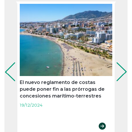
El nuevo reglamento de costas
Una 
puede poner fin a las prórrogas de
cese 
concesiones marítimo-terrestres
edifi
intim
19/12/2024
19/12