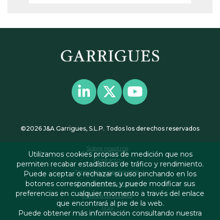
©2026 J&A Garrigues, S.L.P. Todos los derechos reservados
Sobre nosotros
Utilizamos cookies propias de medición que nos
Contacto
permiten recabar estadísticas de tráfico y rendimiento.
Términos y condiciones
Puede aceptar o rechazar su uso pinchando en los
botones correspondientes, y puede modificar sus
Política de privacidad
preferencias en cualquier momento a través del enlace
Política de cookies
que encontrará al pie de la web.
RSS
Puede obtener más información consultando nuestra